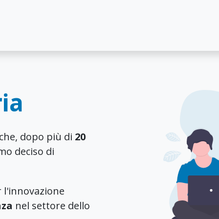
HOME
CHI SIAMO
COME FUNZIONA
ria
che, dopo più di
20
mo deciso di
 l'innovazione
nza
nel settore dello